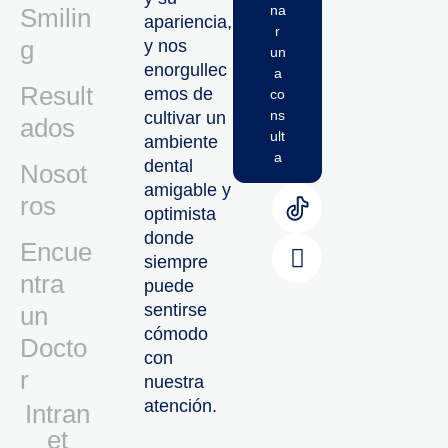
na
Smilin
apariencia,
r
g
y nos
un
enorgullec
a
Result
emos de
co
ns
cultivar un
ados
ult
ambiente
a
dental
Nosot
amigable y
ros
optimista
donde
Encue
siempre
ntra
puede
sentirse
un
cómodo
Docto
con
r
nuestra
atención.
Intran
Et