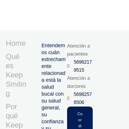
Home
Entendem
Atención a
os cuán
pacientes
Qué
estrecham
5696217
es
ente
9515‬
relacionad
Keep
Atención a
a está la
Smilin
doctores
salud
g
bucal con
5698257
su salud
8506‬
Por
general,
qué
Co
su
or
confianza
Keep
di
y su