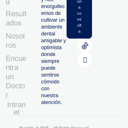
g
un
enorgullec
a
Result
emos de
co
ns
cultivar un
ados
ult
ambiente
a
dental
Nosot
amigable y
ros
optimista
donde
Encue
siempre
ntra
puede
sentirse
un
cómodo
Docto
con
r
nuestra
atención.
Intran
Et