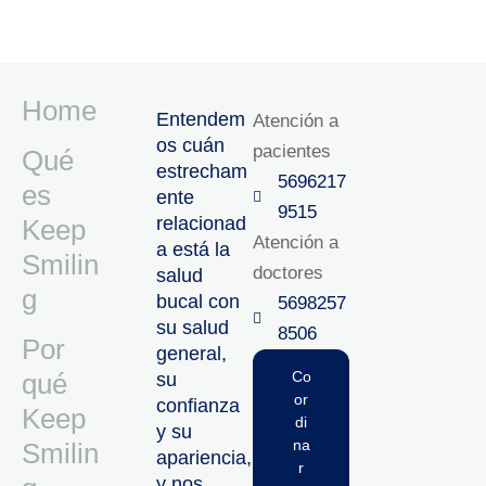
Home
Entendem
Atención a
os cuán
pacientes
Qué
estrecham
5696217
es
ente
9515‬
relacionad
Keep
Atención a
a está la
Smilin
doctores
salud
g
bucal con
5698257
su salud
8506‬
Por
general,
qué
Co
su
or
confianza
Keep
di
y su
na
Smilin
apariencia,
r
y nos