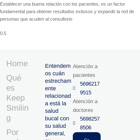
Establecer una buena relación con los pacientes, es un factor
fundamental para obtener resultados exitosos y expandir la red de
personas que acuden al consultorio
Home
Entendem
Atención a
os cuán
pacientes
Qué
estrecham
5696217
es
ente
9515‬
relacionad
Keep
Atención a
a está la
Smilin
doctores
salud
g
bucal con
5698257
su salud
8506‬
Por
general,