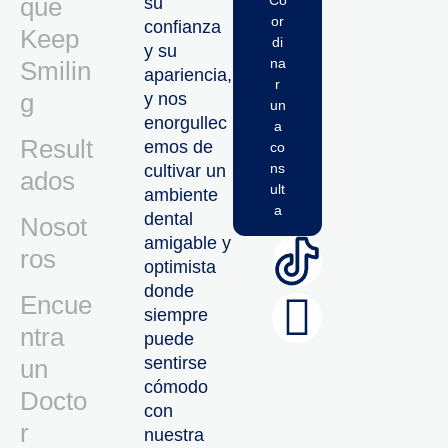
qué
Co
su
or
confianza
Keep
di
y su
na
Smilin
apariencia,
r
g
y nos
un
enorgullec
a
Result
emos de
co
ns
cultivar un
ados
ult
ambiente
a
dental
Nosot
amigable y
ros
optimista
donde
Encue
siempre
ntra
puede
sentirse
un
cómodo
Docto
con
r
nuestra