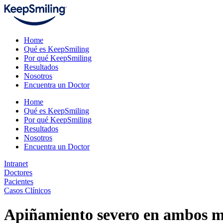
Home
Qué es KeepSmiling
Por qué KeepSmiling
Resultados
Nosotros
Encuentra un Doctor
Home
Qué es KeepSmiling
Por qué KeepSmiling
Resultados
Nosotros
Encuentra un Doctor
Intranet
Doctores
Pacientes
Casos Clínicos
Apiñamiento severo en ambos max