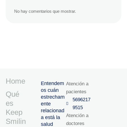
No hay comentarios que mostrar.
Home
Entendem
Atención a
os cuán
pacientes
Qué
estrecham
5696217
es
ente
9515‬
relacionad
Keep
Atención a
a está la
Smilin
doctores
salud