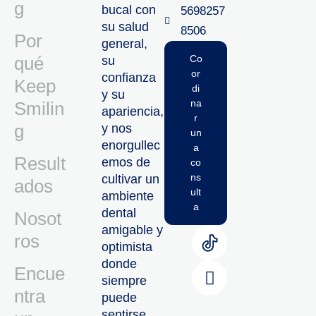
g
bucal con
5698257
su salud
8506‬
Por
general,
qué
Co
su
or
confianza
Keep
di
y su
na
Smilin
apariencia,
r
g
y nos
un
enorgullec
a
Result
emos de
co
ns
cultivar un
ados
ult
ambiente
a
dental
Nosot
amigable y
ros
optimista
donde
Encue
siempre
ntra
puede
sentirse