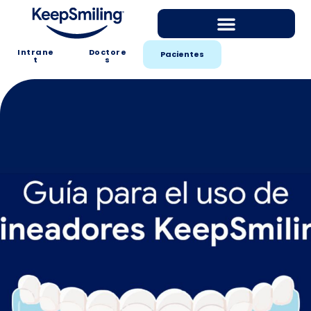
Intrane
Doctore
Pacientes
t
s