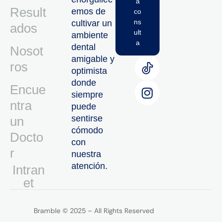
a
Result
emos de
co
ns
cultivar un
ados
ult
ambiente
a
dental
Nosot
amigable y
ros
optimista
donde
Encue
siempre
ntra
puede
sentirse
un
cómodo
Docto
con
r
nuestra
atención.
Intran
Et
Bramble © 2025 – All Rights Reserved