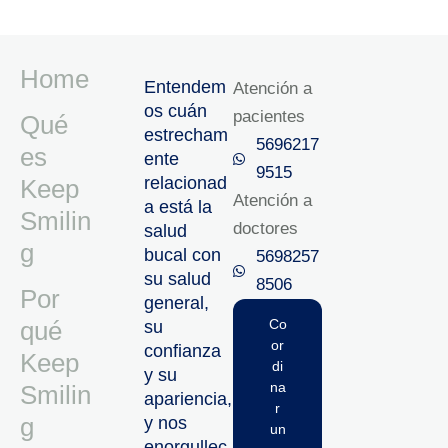
Home
Entendem
Atención a
os cuán
pacientes
Qué
estrecham
5696217
es
ente
9515‬
relacionad
Keep
Atención a
a está la
Smilin
doctores
salud
g
bucal con
5698257
su salud
8506‬
Por
general,
qué
Co
su
or
confianza
Keep
di
y su
na
Smilin
apariencia,
r
g
y nos
un
enorgullec