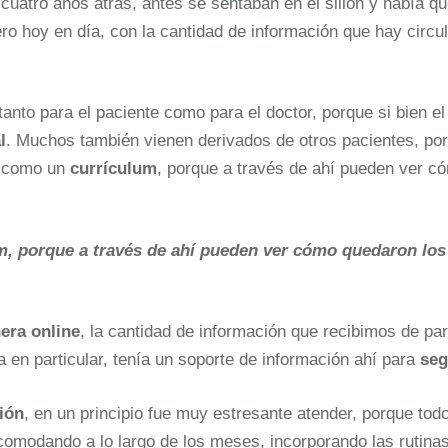
uatro años atrás, antes se sentaban en el sillón y había qu
ro hoy en día, con la cantidad de información que hay circul
anto para el paciente como para el doctor, porque si bien e
l
. Muchos también vienen derivados de otros pacientes, por
a como un
currículum
, porque a través de ahí pueden ver c
, porque a través de ahí pueden ver cómo quedaron los
era online
, la cantidad de información que recibimos de p
a en particular, tenía un soporte de información ahí para
seg
ión
, en un principio fue muy estresante atender, porque t
comodando a lo largo de los meses, incorporando las rutina