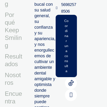
g
bucal con
5698257
su salud
8506‬
Por
general,
qué
Co
su
or
confianza
Keep
di
y su
na
Smilin
apariencia,
r
g
y nos
un
enorgullec
a
Result
emos de
co
ns
cultivar un
ados
ult
ambiente
a
dental
Nosot
amigable y
ros
optimista
donde
Encue
siempre
ntra
puede