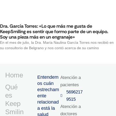
Dra. García Torres: «Lo que más me gusta de
KeepSmiling es sentir que formo parte de un equipo.
Soy una pieza más en un engranaje»
En el mes de julio, la Dra. María Naulina García Torres nos recibió en
su consultorio de Belgrano y nos contó acerca de su camino
Home
Entendem
Atención a
os cuán
pacientes
Qué
estrecham
5696217
es
ente
9515‬
relacionad
Keep
Atención a
a está la
Smilin
doctores
salud