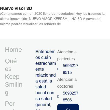
Nuevo visor 3D
¡Continuamos con un 2020 lleno de novedades! Hoy les traemos la
última innovación: NUEVO VISOR KEEPSMILING 3D.A través del
mismo podrás visualizar los renders de
Home
Entendem
Atención a
os cuán
pacientes
Qué
estrecham
5696217
es
ente
9515‬
relacionad
Keep
Atención a
a está la
Smilin
doctores
salud
g
bucal con
5698257
su salud
8506‬
Por
general,
Co