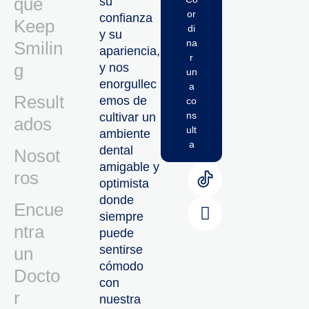
qué
su
or
confianza
Keep
di
y su
na
Smilin
apariencia,
r
g
y nos
un
enorgullec
a
Result
emos de
co
ns
cultivar un
ados
ult
ambiente
a
dental
Nosot
amigable y
ros
optimista
donde
Encue
siempre
ntra
puede
sentirse
un
cómodo
Docto
con
r
nuestra