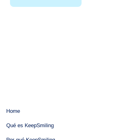
Home
Qué es KeepSmiling
Por qué KeepSmiling