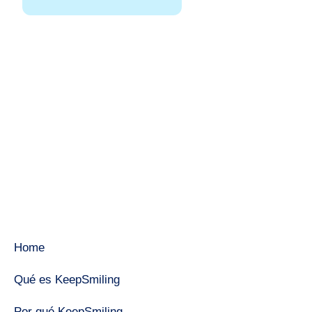
Home
Qué es KeepSmiling
Por qué KeepSmiling