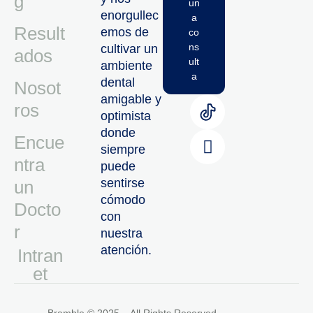
g
un
enorgullec
a
Result
emos de
co
ns
cultivar un
ados
ult
ambiente
a
dental
Nosot
amigable y
ros
optimista
donde
Encue
siempre
ntra
puede
sentirse
un
cómodo
Docto
con
r
nuestra
atención.
Intran
Et