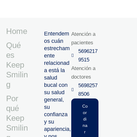
Home
Entendem
Atención a
os cuán
pacientes
Qué
estrecham
5696217
es
ente
9515‬
relacionad
Keep
Atención a
a está la
Smilin
doctores
salud
g
bucal con
5698257
su salud
8506‬
Por
general,
qué
Co
su
or
confianza
Keep
di
y su
na
Smilin
apariencia,
r
y nos