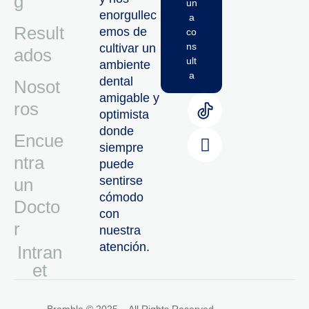
g
un
enorgullec
a
Result
emos de
co
ns
cultivar un
ados
ult
ambiente
a
dental
Nosot
amigable y
ros
optimista
donde
Encue
siempre
ntra
puede
sentirse
un
cómodo
Docto
con
r
nuestra
atención.
Intran
Et