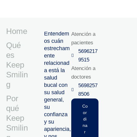
Home
Entendem
Atención a
os cuán
pacientes
Qué
estrecham
5696217
es
ente
9515‬
relacionad
Keep
Atención a
a está la
Smilin
doctores
salud
g
bucal con
5698257
su salud
8506‬
Por
general,
qué
Co
su
or
confianza
Keep
di
y su
na
Smilin
apariencia,
r
y nos