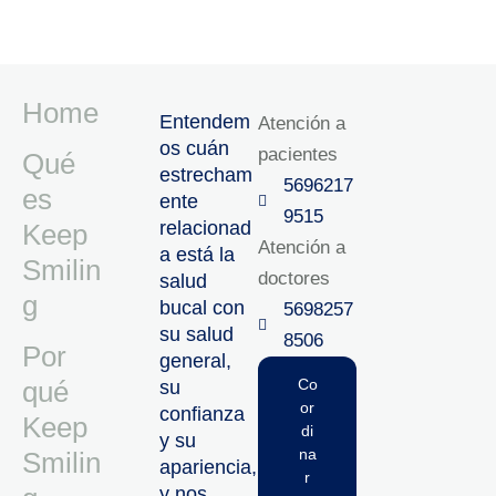
Home
Entendem
Atención a
os cuán
pacientes
Qué
estrecham
5696217
es
ente
9515‬
relacionad
Keep
Atención a
a está la
Smilin
doctores
salud
g
bucal con
5698257
su salud
8506‬
Por
general,
qué
Co
su
or
confianza
Keep
di
y su
na
Smilin
apariencia,
r
y nos