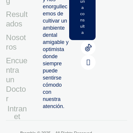
g
un
enorgullec
a
Result
emos de
co
ns
cultivar un
ados
ult
ambiente
a
dental
Nosot
amigable y
ros
optimista
donde
Encue
siempre
ntra
puede
sentirse
un
cómodo
Docto
con
r
nuestra
atención.
Intran
Et