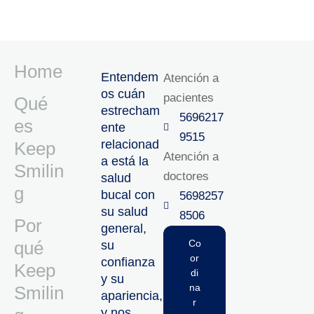
Home
Entendem
Atención a
os cuán
pacientes
Qué
estrecham
5696217
es
ente
9515‬
relacionad
Keep
Atención a
a está la
Smilin
doctores
salud
g
bucal con
5698257
su salud
8506‬
Por
general,
qué
Co
su
or
confianza
Keep
di
y su
na
Smilin
apariencia,
r
y nos