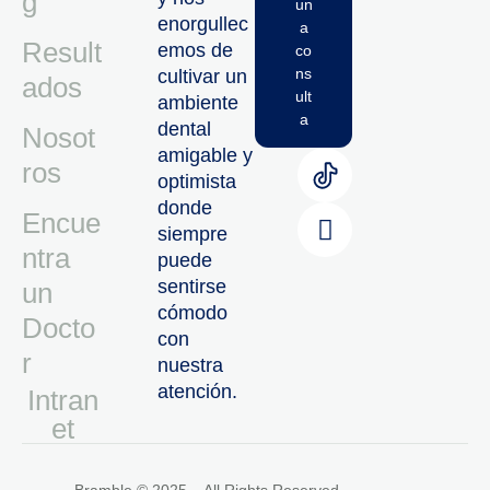
g
un
enorgullec
a
Result
emos de
co
ns
cultivar un
ados
ult
ambiente
a
dental
Nosot
amigable y
ros
optimista
donde
Encue
siempre
ntra
puede
sentirse
un
cómodo
Docto
con
r
nuestra
atención.
Intran
Et