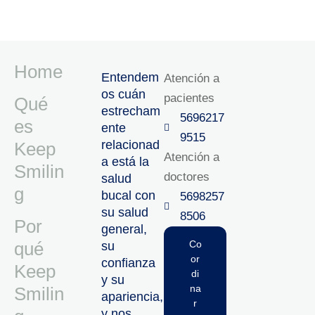
Home
Entendem
Atención a
os cuán
pacientes
Qué
estrecham
5696217
es
ente
9515‬
relacionad
Keep
Atención a
a está la
Smilin
doctores
salud
g
bucal con
5698257
su salud
8506‬
Por
general,
qué
Co
su
or
confianza
Keep
di
y su
na
Smilin
apariencia,
r
y nos