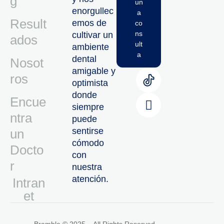
g
un
enorgullec
a
Result
emos de
co
ns
cultivar un
ados
ult
ambiente
a
dental
Nosot
amigable y
ros
optimista
donde
Encue
siempre
ntra
puede
sentirse
un
cómodo
Docto
con
r
nuestra
atención.
Intran
Et