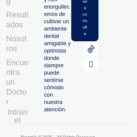
g
un
enorgullec
a
Result
emos de
co
ns
cultivar un
ados
ult
ambiente
a
dental
Nosot
amigable y
ros
optimista
donde
Encue
siempre
ntra
puede
sentirse
un
cómodo
Docto
con
r
nuestra
atención.
Intran
Et