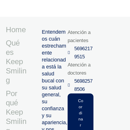
Home
Entendem
Atención a
os cuán
pacientes
Qué
estrecham
5696217
es
ente
9515‬
relacionad
Keep
Atención a
a está la
Smilin
doctores
salud
g
bucal con
5698257
su salud
8506‬
Por
general,
qué
Co
su
or
confianza
Keep
di
y su
na
Smilin
apariencia,
r
y nos