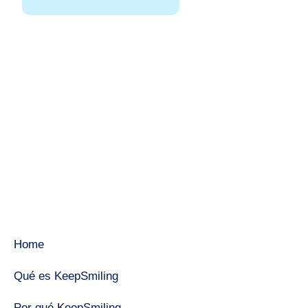
Home
Qué es KeepSmiling
Por qué KeepSmiling