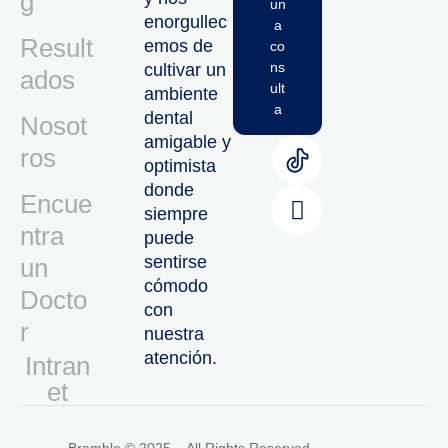
g
un
enorgullec
a
Result
emos de
co
ns
cultivar un
ados
ult
ambiente
a
dental
Nosot
amigable y
ros
optimista
donde
Encue
siempre
ntra
puede
sentirse
un
cómodo
Docto
con
r
nuestra
atención.
Intran
Et