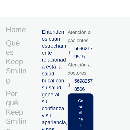
Home
Entendem
Atención a
os cuán
pacientes
Qué
estrecham
5696217
es
ente
9515‬
relacionad
Keep
Atención a
a está la
Smilin
doctores
salud
g
bucal con
5698257
su salud
8506‬
Por
general,
qué
Co
su
or
confianza
Keep
di
y su
na
Smilin
apariencia,
r
y nos