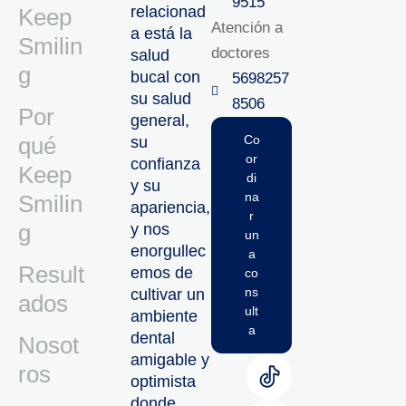
9515‬
relacionad
Keep
Atención a
a está la
Smilin
doctores
salud
g
bucal con
5698257
su salud
8506‬
Por
general,
qué
Co
su
or
confianza
Keep
di
y su
na
Smilin
apariencia,
r
g
y nos
un
enorgullec
a
Result
emos de
co
ns
cultivar un
ados
ult
ambiente
a
dental
Nosot
amigable y
ros
optimista
donde