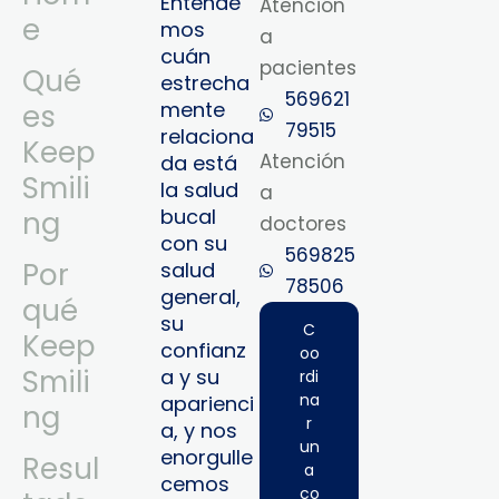
Entende
Atención
e
mos
a
cuán
pacientes
Qué
estrecha
569621
mente
es
79515‬
relaciona
Keep
Atención
da está
Smili
la salud
a
bucal
ng
doctores
con su
569825
Por
salud
78506‬
general,
qué
su
C
Keep
confianz
oo
Smili
a y su
rdi
na
aparienci
ng
r
a, y nos
un
enorgulle
Resul
a
cemos
co