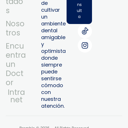
tado
de
ns
s
cultivar
ult
un
a
Noso
ambiente
dental
tros
amigable
y
Encu
optimista
entra
donde
un
siempre
puede
Doct
sentirse
or
cómodo
Intra
con
Net
nuestra
atención.