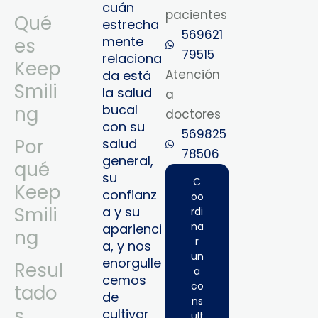
cuán
pacientes
Qué
estrecha
569621
mente
es
79515‬
relaciona
Keep
Atención
da está
Smili
la salud
a
bucal
ng
doctores
con su
569825
Por
salud
78506‬
general,
qué
su
C
Keep
confianz
oo
Smili
a y su
rdi
na
aparienci
ng
r
a, y nos
un
enorgulle
Resul
a
cemos
co
tado
de
ns
s
cultivar
ult