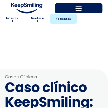
Intrane
Doctore
Pacientes
t
s
Casos Clínicos
Caso clínico
KeepSmiling: